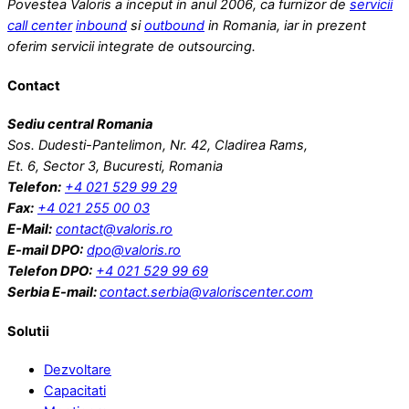
Povestea Valoris a inceput in anul 2006, ca furnizor de
servicii
call center
inbound
si
outbound
in Romania, iar in prezent
oferim servicii integrate de outsourcing.
Contact
Sediu central Romania
Sos. Dudesti-Pantelimon, Nr. 42, Cladirea Rams,
Et. 6, Sector 3, Bucuresti, Romania
Telefon:
+4 021 529 99 29
Fax:
+4 021 255 00 03
E-Mail:
contact@valoris.ro
E-mail DPO:
dpo@valoris.ro
Telefon DPO:
+4 021 529 99 69
Serbia
E-mail:
contact.serbia@valoriscenter.com
Solutii
Dezvoltare
Capacitati